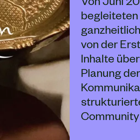
Von Juni 20
begleiteten
ganzheitlic
von der Ers
Inhalte über
Planung der
Kommunikati
strukturier
Community