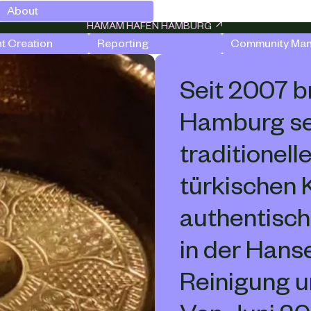
About
HAMAM HAFEN HAMBURG ↗
t Creation
Reporting
Community Ma
Seit 2007 b
Hamburg se
traditionell
türkischen K
authentisch
in der Hanse
Reinigung u