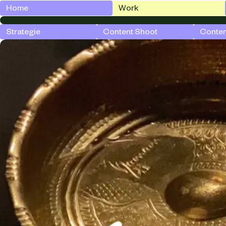
Home
Work
Strategie
Content Shoot
Conten