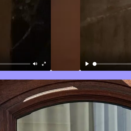
Mute
Enter
Play
fullscreen